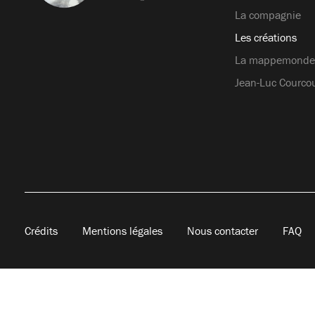
La compagnie
Les créations
La mappemonde
Jean-Luc Courcou
Crédits
Mentions légales
Nous contacter
FAQ