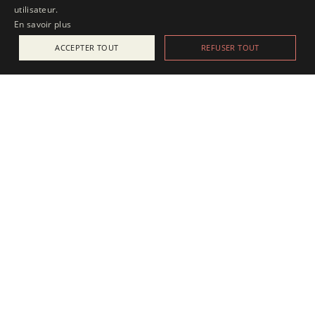
utilisateur.
En savoir plus
ACCEPTER TOUT
REFUSER TOUT
ACTUALITÉS
25 juillet 2025
Apesanteur