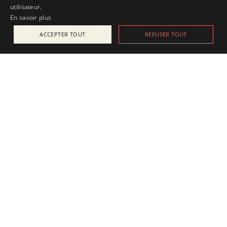
utilisateur.
En savoir plus
ACCEPTER TOUT
REFUSER TOUT
ACTUALITÉS
25 juillet 2025
Apesanteur