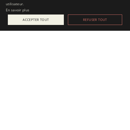
utilisateur.
En savoir plus
ACCEPTER TOUT
REFUSER TOUT
ACTUALITÉS
25 juillet 2025
Apesanteur