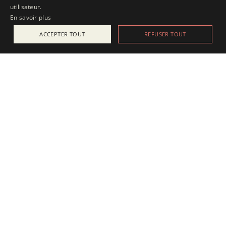
utilisateur.
En savoir plus
ACCEPTER TOUT
REFUSER TOUT
ACTUALITÉS
25 juillet 2025
Apesanteur