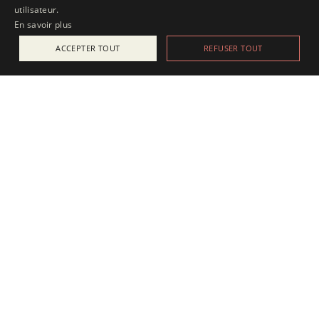
utilisateur.
En savoir plus
ACCEPTER TOUT
REFUSER TOUT
ACTUALITÉS
25 juillet 2025
Apesanteur