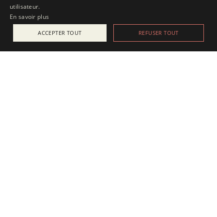
utilisateur.
En savoir plus
ACCEPTER TOUT
REFUSER TOUT
ACTUALITÉS
25 juillet 2025
Apesanteur