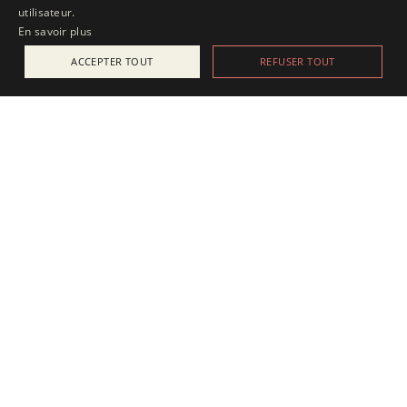
utilisateur.
En savoir plus
ACCEPTER TOUT
REFUSER TOUT
ACTUALITÉS
25 juillet 2025
Apesanteur