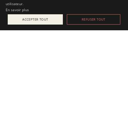
utilisateur.
En savoir plus
ACCEPTER TOUT
REFUSER TOUT
ACTUALITÉS
25 juillet 2025
Apesanteur