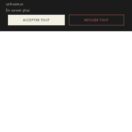
utilisateur.
En savoir plus
ACCEPTER TOUT
REFUSER TOUT
ACTUALITÉS
25 juillet 2025
Apesanteur