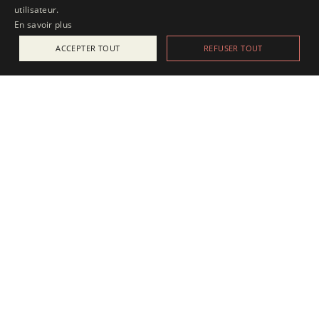
utilisateur.
En savoir plus
ACCEPTER TOUT
REFUSER TOUT
ACTUALITÉS
25 juillet 2025
Apesanteur