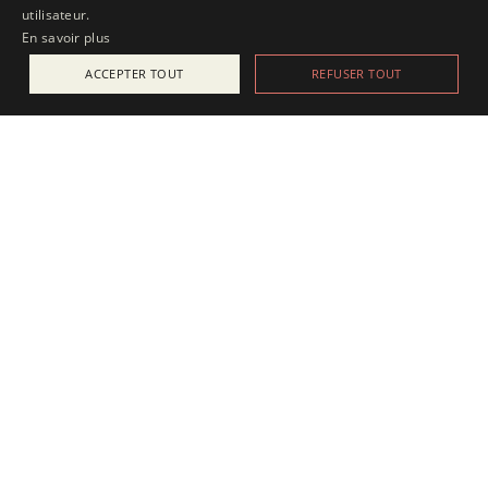
utilisateur.
En savoir plus
ACCEPTER TOUT
REFUSER TOUT
ACTUALITÉS
25 juillet 2025
Apesanteur