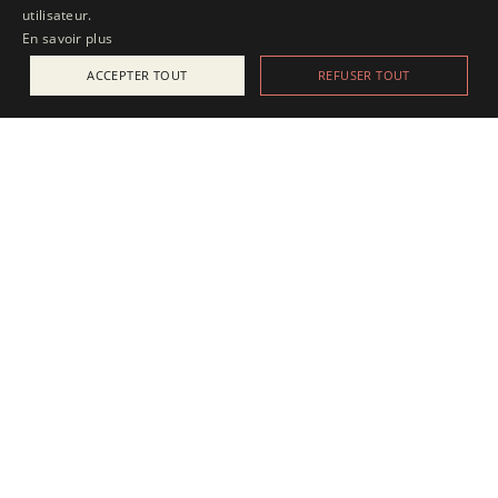
utilisateur.
En savoir plus
ACCEPTER TOUT
REFUSER TOUT
ACTUALITÉS
25 juillet 2025
Apesanteur