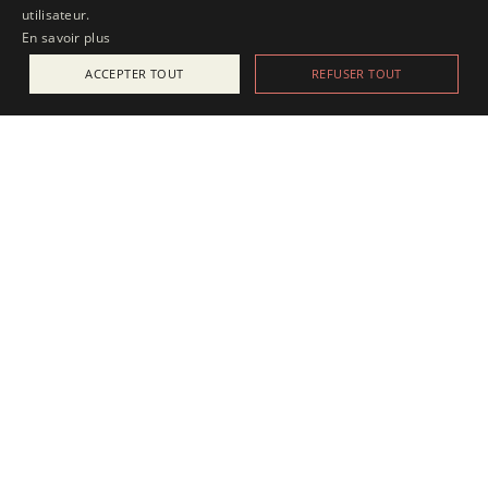
utilisateur.
En savoir plus
ACCEPTER TOUT
REFUSER TOUT
ACTUALITÉS
25 juillet 2025
Apesanteur