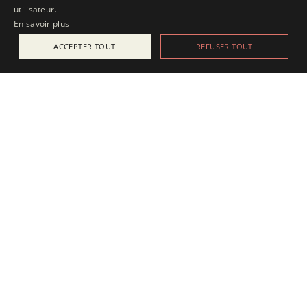
utilisateur.
En savoir plus
ACCEPTER TOUT
REFUSER TOUT
ACTUALITÉS
25 juillet 2025
Apesanteur