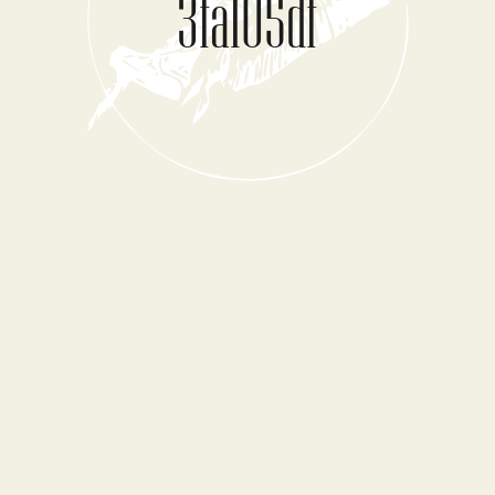
3fa105df