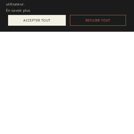
utilisateur.
En savoir plus
ACCEPTER TOUT
REFUSER TOUT
ACTUALITÉS
25 juillet 2025
Apesanteur