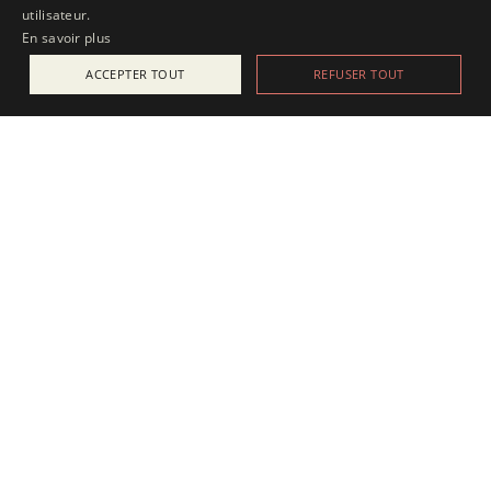
utilisateur.
En savoir plus
ACCEPTER TOUT
REFUSER TOUT
ACTUALITÉS
25 juillet 2025
Apesanteur