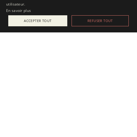
utilisateur.
En savoir plus
ACCEPTER TOUT
REFUSER TOUT
ACTUALITÉS
25 juillet 2025
Apesanteur