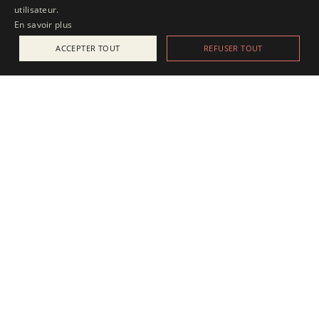
utilisateur.
En savoir plus
ACCEPTER TOUT
REFUSER TOUT
ACTUALITÉS
25 juillet 2025
Apesanteur