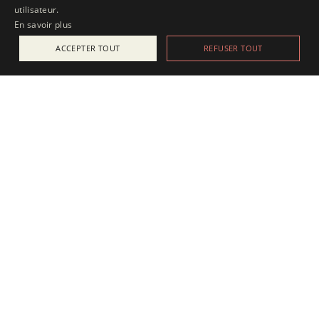
utilisateur.
En savoir plus
ACCEPTER TOUT
REFUSER TOUT
ACTUALITÉS
25 juillet 2025
Apesanteur