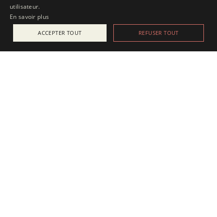
utilisateur.
En savoir plus
ACCEPTER TOUT
REFUSER TOUT
ACTUALITÉS
25 juillet 2025
Apesanteur