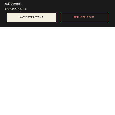
utilisateur.
En savoir plus
ACCEPTER TOUT
REFUSER TOUT
ACTUALITÉS
25 juillet 2025
Apesanteur