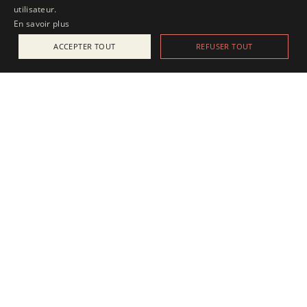
utilisateur.
En savoir plus
ACCEPTER TOUT
REFUSER TOUT
ACTUALITÉS
25 juillet 2025
Apesanteur