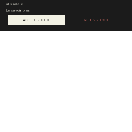
utilisateur.
En savoir plus
ACCEPTER TOUT
REFUSER TOUT
ACTUALITÉS
25 juillet 2025
Apesanteur