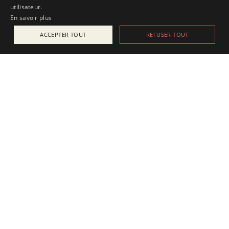
utilisateur.
En savoir plus
ACCEPTER TOUT
REFUSER TOUT
ACTUALITÉS
25 juillet 2025
Apesanteur