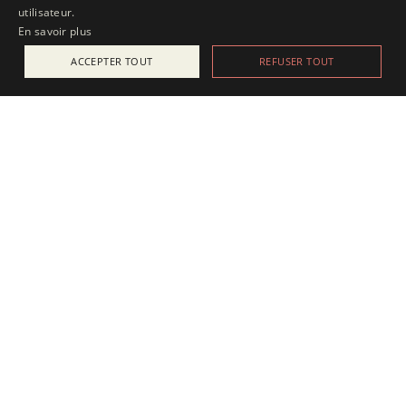
utilisateur.
En savoir plus
ACCEPTER TOUT
REFUSER TOUT
ACTUALITÉS
25 juillet 2025
Apesanteur