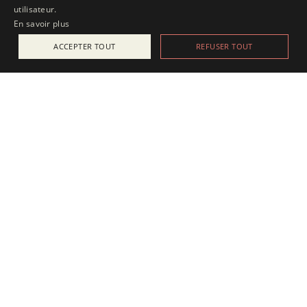
utilisateur.
En savoir plus
ACCEPTER TOUT
REFUSER TOUT
ACTUALITÉS
25 juillet 2025
Apesanteur