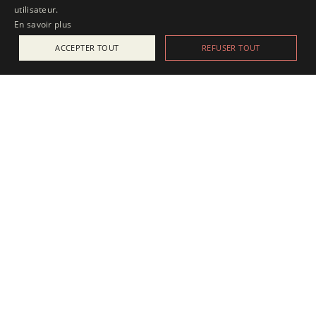
utilisateur.
En savoir plus
ACCEPTER TOUT
REFUSER TOUT
ACTUALITÉS
25 juillet 2025
Apesanteur