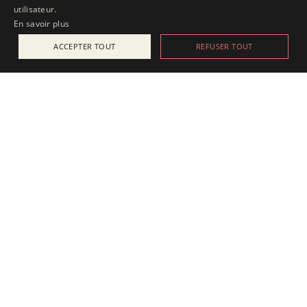
utilisateur.
En savoir plus
ACCEPTER TOUT
REFUSER TOUT
ACTUALITÉS
25 juillet 2025
Apesanteur