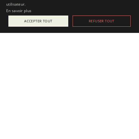
utilisateur.
En savoir plus
ACCEPTER TOUT
REFUSER TOUT
ACTUALITÉS
25 juillet 2025
Apesanteur