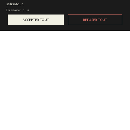
utilisateur.
En savoir plus
ACCEPTER TOUT
REFUSER TOUT
ACTUALITÉS
25 juillet 2025
Apesanteur