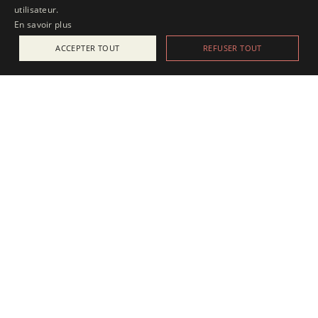
utilisateur.
En savoir plus
ACCEPTER TOUT
REFUSER TOUT
ACTUALITÉS
25 juillet 2025
Apesanteur