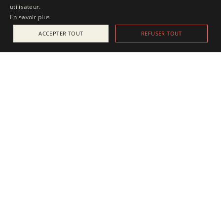
utilisateur.
En savoir plus
ACCEPTER TOUT
REFUSER TOUT
ACTUALITÉS
25 juillet 2025
Apesanteur