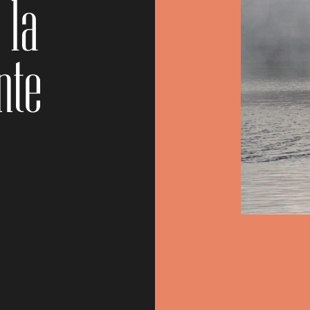
 la
nte