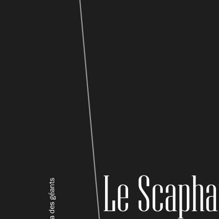
Le Scapha
La saga des géants