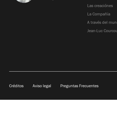
Las creaciónes
La Compañía
A través del mu
Jean-Luc Courcou
Créditos
Aviso legal
Preguntas Frecuentes